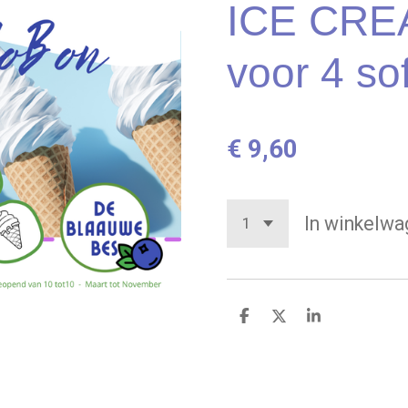
ICE CRE
voor 4 sof
€ 9,60
In winkelwa
D
D
S
e
e
h
l
e
a
e
l
r
n
e