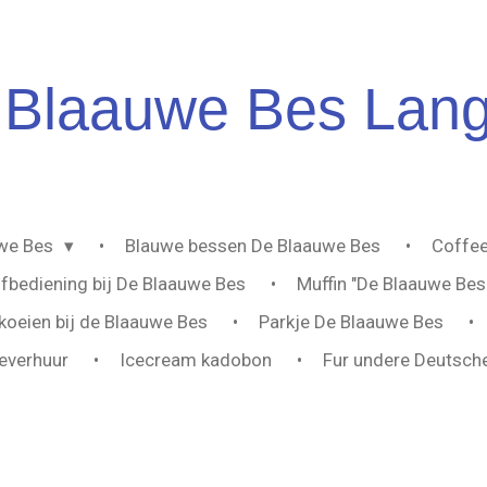
Blaauwe
Bes Lan
uwe Bes
Blauwe bessen De Blaauwe Bes
Coffee
lfbediening bij De Blaauwe Bes
Muffin "De Blaauwe Bes
oeien bij de Blaauwe Bes
Parkje De Blaauwe Bes
everhuur
Icecream kadobon
Fur undere Deutsch