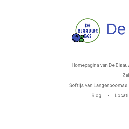
Ga
direct
naar
De
de
hoofdinhoud
Homepagina van De Blaa
Ze
Softijs van Langenboomse k
Blog
Locati