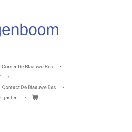
genboom
 Corner De Blaauwe Bes
"
Contact De Blaauwe Bes
e gästen