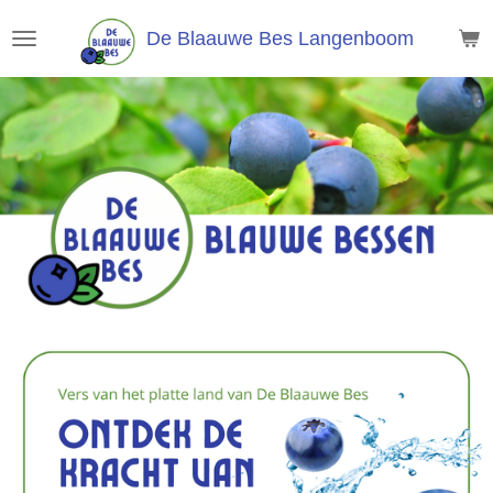
Ga
De
Blaauwe
Bes Langenboom
direct
naar
de
hoofdinhoud