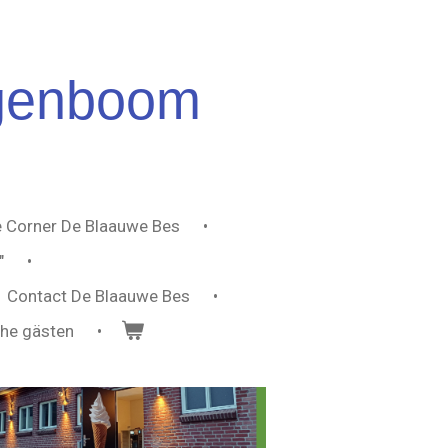
genboom
 Corner De Blaauwe Bes
"
Contact De Blaauwe Bes
che gästen