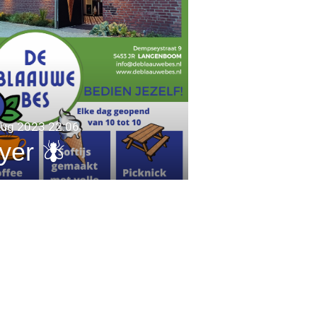
aug 2023
22:06
yer 🪰