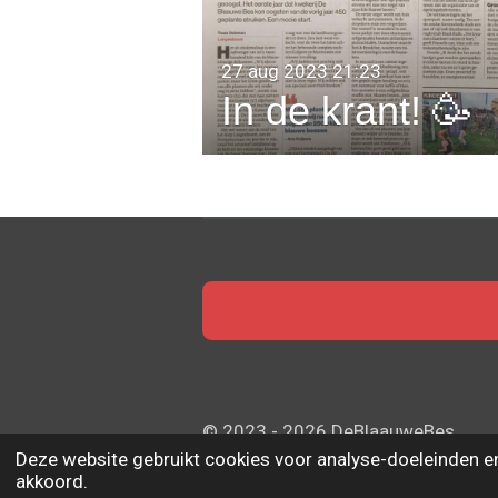
27 aug 2023
21:23
In de krant! 🥳
© 2023 - 2026 DeBlaauweBes
Deze website gebruikt cookies voor analyse-doeleinden en/
akkoord.