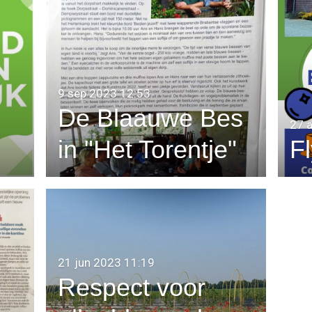
9 sep 2023
12:53
De Blaauwe Bes
27 
in "Het Torentje"
Fl
21 jun 2023
11:19
Respect voor