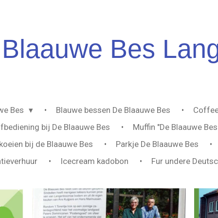
Blaauwe
Bes Lan
uwe Bes
Blauwe bessen De Blaauwe Bes
Coffee
lfbediening bij De Blaauwe Bes
Muffin "De Blaauwe Bes
oeien bij de Blaauwe Bes
Parkje De Blaauwe Bes
tieverhuur
Icecream kadobon
Fur undere Deuts