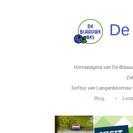
Ga
direct
naar
De
de
hoofdinhoud
Homepagina van De Blaa
Ze
Softijs van Langenboomse k
Blog
Loca