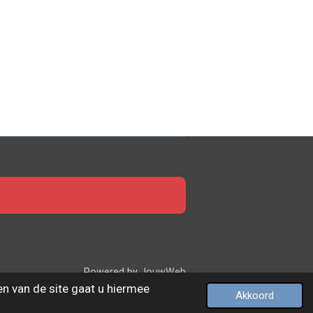
Powered by
JouwWeb
en van de site gaat u hiermee
Akkoord