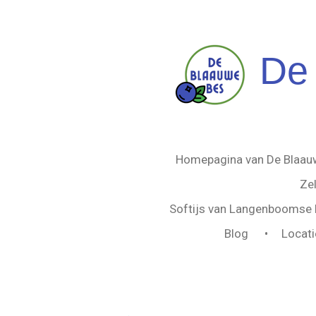
Ga
direct
naar
De
de
hoofdinhoud
Homepagina van De Blaa
Ze
Softijs van Langenboomse k
Blog
Locati