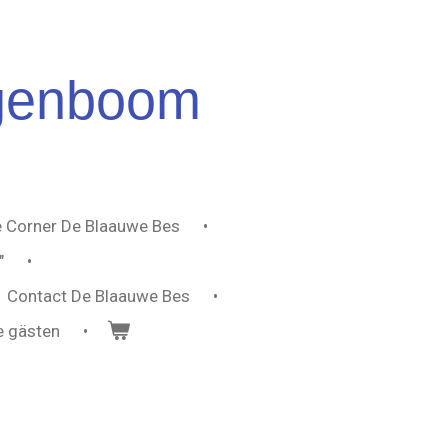
genboom
 Corner De Blaauwe Bes
"
Contact De Blaauwe Bes
e gästen