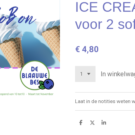
ICE CRE
voor 2 sof
€ 4,80
In winkelwa
Laat in de notities weten 
D
D
S
e
e
h