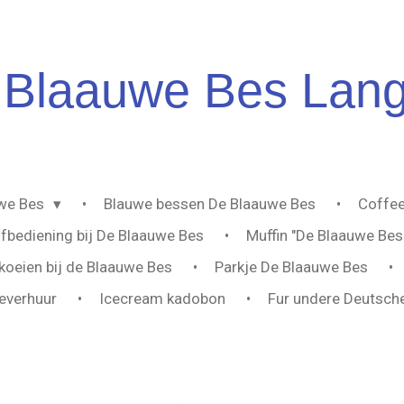
Blaauwe
Bes Lan
uwe Bes
Blauwe bessen De Blaauwe Bes
Coffee
lfbediening bij De Blaauwe Bes
Muffin "De Blaauwe Bes
oeien bij de Blaauwe Bes
Parkje De Blaauwe Bes
everhuur
Icecream kadobon
Fur undere Deutsch